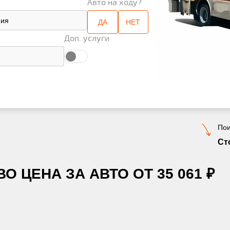
Авто на ходу?
ДА
НЕТ
Доп. услуги
Пои
Ст
 ЦЕНА ЗА АВТО ОТ 35 061 ₽