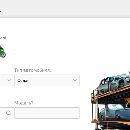
е
цикл
Тип автомобиля:
Модель?