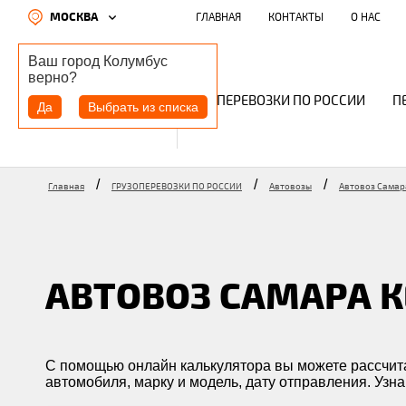
МОСКВА
ГЛАВНАЯ
КОНТАКТЫ
О НАС
Ваш город
Колумбус
верно?
ГРУЗОПЕРЕВОЗКИ ПО РОССИИ
П
Да
Выбрать из списка
/
/
/
Главная
ГРУЗОПЕРЕВОЗКИ ПО РОССИИ
Автовозы
Автовоз Самар
АВТОВОЗ САМАРА 
С помощью онлайн калькулятора вы можете рассчита
автомобиля, марку и модель, дату отправления. Узна