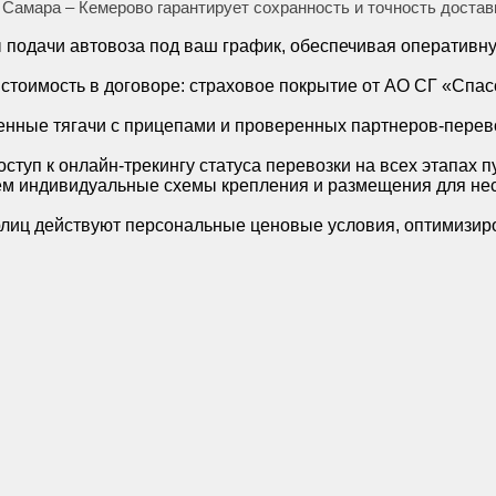
амара – Кемерово гарантирует сохранность и точность доставк
ты подачи автовоза под ваш график, обеспечивая оператив
стоимость в договоре: страховое покрытие от АО СГ «Спа
енные тягачи с прицепами и проверенных партнеров-перево
туп к онлайн-трекингу статуса перевозки на всех этапах пу
м индивидуальные схемы крепления и размещения для нес
рлиц действуют персональные ценовые условия, оптимизир