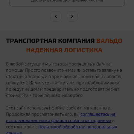
Доставка грузов для физических лиц
Персональный менеджер логист:
при регулярных перевозках)
желанию
круглосуточная связь по телефону
Персонального менеджера 24/7
Отсрочку платежа до 30 календарных дней
Минимальное время аренды - 2 часа. При
Ежемесячную отчетность
аренде от 8 часов - скидка 15%
Безналичный расчет с НДС и без НДС
ТРАНСПОРТНАЯ КОМПАНИЯ
ВАЛЬДО
НАДЕЖНАЯ ЛОГИСТИКА
В любой ситуации мы готовы поспешить к Вам на
помощь. Просто позвоните нам или оставьте заявку на
обратный звонок, и в кратчайшие сроки наши логисты
свяжутся с Вами, уточнят детали, при необходимости
приедут на дом и предварительно подготовят расчет
стоимости, чтобы дешево, недорого
Этот сайт использует файлы cookie и метаданные.
Продолжая просматривать его, вы
соглашаетесь на
использование нами файлов cookie и метаданных
в
соответствии с
Политикой обработки персональных
данных