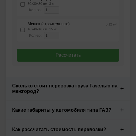
50×30×30 см, 3 кг
Кол-во:
Мешок (строительные)
0.12 м³
40×40×40 см, 15 кг
Кол-во:
Рассчитать
Сколько стоит перевозка груза Газелью на
+
межгород?
Стоимость перевозки Газелью зависит от
+
Какие габариты у автомобиля типа ГАЗ?
расстояния, направления, габаритов груза
и дополнительных услуг. Мы предлагаем
гибкую систему тарифов и индивидуальный
Газель имеет несколько модификаций с
+
Как рассчитать стоимость перевозки?
расчет для каждого клиента
разными параметрами кузова: