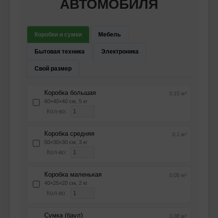
АВТОМОБИЛЯ
Коробки и сумки
Мебель
Бытовая техника
Электроника
Свой размер
Коробка большая
0.15 м³
60×40×40 см, 5 кг
Кол-во:
Коробка средняя
0.1 м³
50×30×30 см, 3 кг
Кол-во:
Коробка маленькая
0.05 м³
40×25×20 см, 2 кг
Кол-во:
Сумка (баул)
0.08 м³