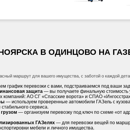
ОЯРСКА В ОДИНЦОВО НА ГАЗЕ
сный маршрут для вашего имущества, с заботой о каждой дета
м график перевозки с вами, подстраиваемся под ваши зад
финансовая защита
— вы получаете финальную стоимость у
щих компаний: АО СГ «Спасские ворота» и СПАО «Ингосстрах
ры
— используем проверенные автомобили ГАЗель с кузовами
 стабильного сервиса.
 грузом
— организуем перевозку под ключ по схеме «от адр
ализированных ГАЗелях
— для перевозки вещей по маршр
нспортировки мебели и личного имущества.