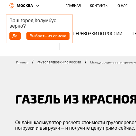
МОСКВА
ГЛАВНАЯ
КОНТАКТЫ
О НАС
Ваш город
Колумбус
верно?
ГРУЗОПЕРЕВОЗКИ ПО РОССИИ
П
Да
Выбрать из списка
/
/
Главная
ГРУЗОПЕРЕВОЗКИ ПО РОССИИ
Междугородние автоперевозк
ГАЗЕЛЬ ИЗ КРАСНО
Онлайн-калькулятор расчета стоимости грузоперевозк
погрузки и выгрузки – и получите цену прямо сейчас.