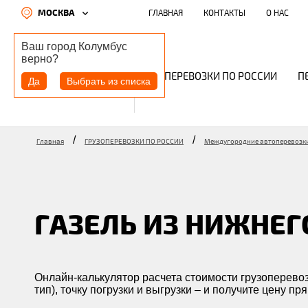
МОСКВА
ГЛАВНАЯ
КОНТАКТЫ
О НАС
Ваш город
Колумбус
верно?
ГРУЗОПЕРЕВОЗКИ ПО РОССИИ
П
Да
Выбрать из списка
/
/
Главная
ГРУЗОПЕРЕВОЗКИ ПО РОССИИ
Междугородние автоперевозк
ГАЗЕЛЬ ИЗ НИЖНЕГ
Онлайн-калькулятор расчета стоимости грузоперевоз
тип), точку погрузки и выгрузки – и получите цену пр