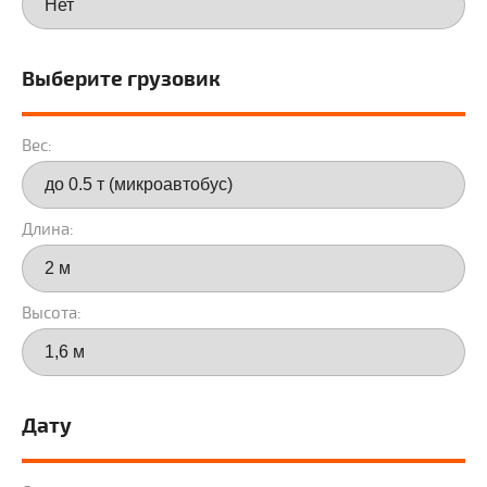
Осуществляем перевозки разным транспортом,
исходя из объема ваших вещей:
Газель (до 18 м³) — идеально подходит для
Выберите грузовик
переезда малогабаритной квартиры или догруза.
Тентованный грузовик (до 50 м³) — для полного
Вес:
переезда семьи.
Контейнер — гарантирует максимальную защиту
от внешних воздействий.
Длина:
Мы поможем подобрать подходящий транспорт,
чтобы перевезти все ваши вещи за один раз.
Высота:
Почему доверяют нам?
Собственный автопарк. В наличии Газели,
грузовики и еврофуры. Всегда можем
Дату
предложить подходящий вариант.
Страхование груза. Ваше имущество находится