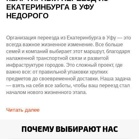
ЕКАТЕРИНБУРГА В УФУ
НЕДОРОГО
Организация переезда из Екатеринбурга в Уфу — это
всегда важное жизненное изменение. Все больше
семей и компаний выбирает этот маршрут, благодаря
налаженной транспортной связи и развитой
инфраструктуре городов. Это сложный проект, где
важно все: от правильной упаковки хрупких
предметов до своевременной доставки. Наша задача
— взять на себя все заботы, чтобы ваш переезд стал
началом нового жизненного этапа.
Стоимость переезда:
Читать далее
Мы понимаем, что бюджет является ключевым
фактором. Исходя из анализа рынка, стоимость
ПОЧЕМУ ВЫБИРАЮТ НАС
квартирного переезда по маршруту Екатеринбург —
Уфа может быть разной. Например, переезд квартиры