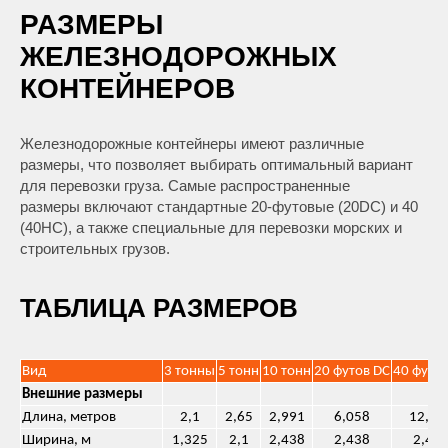
РАЗМЕРЫ
ЖЕЛЕЗНОДОРОЖНЫХ
КОНТЕЙНЕРОВ
Железнодорожные контейнеры имеют различные
размеры, что позволяет выбирать оптимальный вариант
для перевозки груза. Самые распространенные
размеры включают стандартные 20-футовые (20DC) и 40
(40HC), а также специальные для перевозки морских и
строительных грузов.
ТАБЛИЦА РАЗМЕРОВ
Вид
3 тонны
5 тонн
10 тонн
20 футов DC
40 футо
Внешние размеры
Длина, метров
2,1
2,65
2,991
6,058
12,19
Ширина, м
1,325
2,1
2,438
2,438
2,43