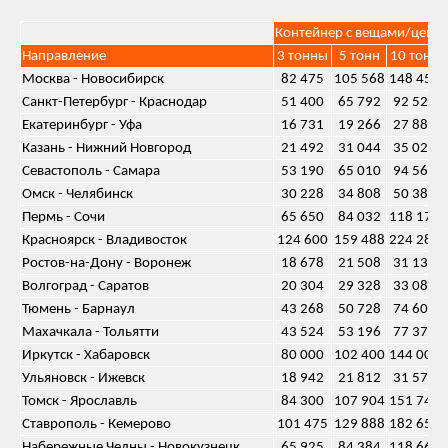
Контейнер c вещами/цена
Направление
3 тонны
5 тонн
10 тонн
Москва - Новосибирск
82 475
105 568
148 455
Санкт-Петербург - Краснодар
51 400
65 792
92 520
Екатеринбург - Уфа
16 731
19 266
27 885
Казань - Нижний Новгород
21 492
31 044
35 024
Севастополь - Самара
53 190
65 010
94 560
Омск - Челябинск
30 228
34 808
50 380
Пермь - Сочи
65 650
84 032
118 170
Красноярск - Владивосток
124 600
159 488
224 280
Ростов-на-Дону - Воронеж
18 678
21 508
31 130
Волгоград - Саратов
20 304
29 328
33 088
Тюмень - Барнаул
43 268
50 728
74 600
Махачкала - Тольятти
43 524
53 196
77 376
Иркутск - Хабаровск
80 000
102 400
144 000
Ульяновск - Ижевск
18 942
21 812
31 570
Томск - Ярославль
84 300
107 904
151 740
Ставрополь - Кемерово
101 475
129 888
182 655
Набережные Челны - Новокузнецк
65 925
84 384
118 665