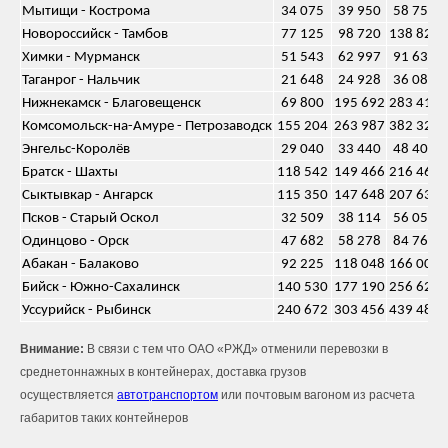
Мытищи - Кострома
34 075
39 950
58 750
Новороссийск - Тамбов
77 125
98 720
138 825
Химки - Мурманск
51 543
62 997
91 632
Таганрог - Нальчик
21 648
24 928
36 080
Нижнекамск - Благовещенск
69 800
195 692
283 416
Комсомольск-на-Амуре - Петрозаводск
155 204
263 987
382 326
Энгельс-Королёв
29 040
33 440
48 400
Братск - Шахты
118 542
149 466
216 468
Сыктывкар - Ангарск
115 350
147 648
207 630
Псков - Старый Оскол
32 509
38 114
56 050
Одинцово - Орск
47 682
58 278
84 768
Абакан - Балаково
92 225
118 048
166 005
Бийск - Южно-Сахалинск
140 530
177 190
256 620
Уссурийск - Рыбинск
240 672
303 456
439 488
Внимание:
В связи с тем что ОАО «РЖД» отменили перевозки в
среднетоннажных в контейнерах, доставка грузов
осуществляется
автотранспортом
или почтовым вагоном из расчета
габаритов таких контейнеров