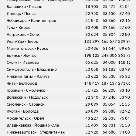
Балашиха - Рязань
18 905
25 472
31 044
Липецк - Пенза
22 950
33 150
37 400
Чебоксары - Калининград
51 840
63 360
92 160
Тула - Киров
33 408
39 168
57 600
Астрахань - Сочи
30 624
35 904
52 800
Улан-Удэ - Тверь
131 399
165 677
239 946
Магнитогорск - Курск
50 436
61 644
89 664
Брянск - Якутск
198 122
249 806
361 788
Сургут - Иваново
65 625
84 000
118 125
Симферополь - Владимир
50 058
61 182
88 992
Нижний Тагил - Калуга
53 622
65 538
95 328
Чита - Белгород
148 419
187 137
271 026
Грозный - Смоленск
51 725
66 208
93 105
Волжский - Подольск
32 340
37 240
53 900
Смоленск - Саранск
29 899
35 054
51 550
Курган - Вологда
29 899
63 888
92 928
Архангельск - Орёл
43 227
52 833
76 848
Владикавказ - Йошкар-Ола
51 489
62 931
91 536
Нижневартовск - Стерлитамак
52 920
64 680
94 080