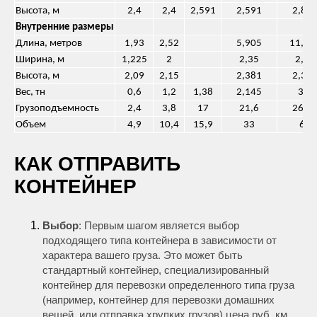
Высота, м
2,4
2,4
2,591
2,591
2,89
Внутренние размеры
Длина, метров
1,93
2,52
5,905
11,98
Ширина, м
1,225
2
2,35
2,35
Высота, м
2,09
2,15
2,381
2,39
Вес, тн
0,6
1,2
1,38
2,145
3,9
Грузоподъемность
2,4
3,8
17
21,6
26,3
Объем
4,9
10,4
15,9
33
66
КАК ОТПРАВИТЬ
КОНТЕЙНЕР
Выбор
: Первым шагом является выбор
подходящего типа контейнера в зависимости от
характера вашего груза. Это может быть
стандартный контейнер, специализированный
контейнер для перевозки определенного типа груза
(например, контейнер для перевозки домашних
вещей, или отправка хрупких грузов) цена руб. км